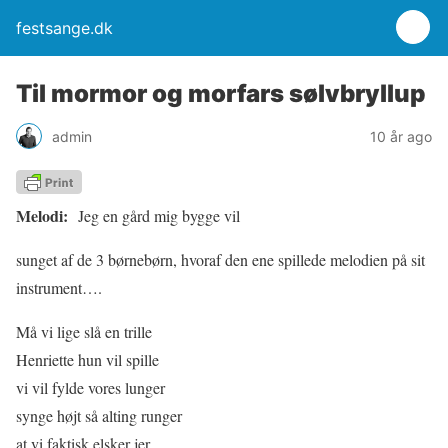
festsange.dk
Til mormor og morfars sølvbryllup
admin
10 år ago
Melodi:
Jeg en gård mig bygge vil
sunget af de 3 børnebørn, hvoraf den ene spillede melodien på sit
instrument….
Må vi lige slå en trille
Henriette hun vil spille
vi vil fylde vores lunger
synge højt så alting runger
at vi faktisk elsker jer