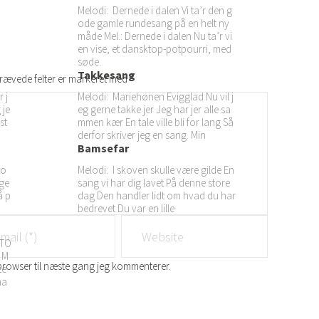
Melodi: Dernede i dalen Vi ta’r den g
ode gamle rundesang på en helt ny
måde Mel.: Dernede i dalen Nu ta’r vi
en vise, et dansktop-potpourri, med
søde.
Takkesang
rævede felter er markeret med
*
 j
Melodi: Mariehønen Evigglad Nu vil j
 je
eg gerne takke jer Jeg har jer alle sa
st
mmen kær En tale ville bli for lang Så
derfor skriver jeg en sang. Min
Bamsefar
 o
Melodi: I skoven skulle være gilde En
age
sang vi har dig lavet På denne store
å p
dag Den handler lidt om hvad du har
bedrevet Du var en lille
STO
 M
browser til næste gang jeg kommenterer.
te
ma