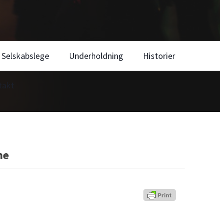
Selskabslege
Underholdning
Historier
takt
me