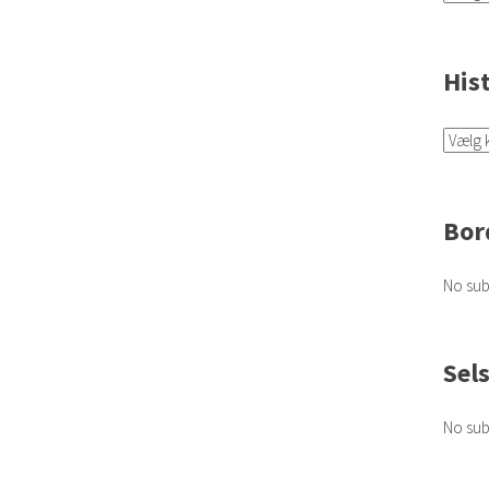
His
Bor
No sub
Sel
No sub