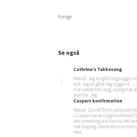
Forrige
Se også
Cathrine’s Takkesang
Melodi: Jeg en gård mig bygge vil
lodi: Jeg en gård mig bygge vil….. 
Vi er samlet her i dag, mange tak d
skal I ha. Jeg
Caspers konfirmation
Melodi: Du må få min sofacykel Vo
s Casper han er nyligt konfirmert O
den anledning skal han ha det lært
ræk engang i stemmesnoren bare
med