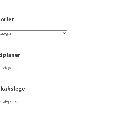
torier
dplaner
-categories
skabslege
-categories