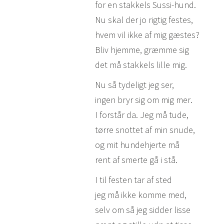
for en stakkels Sussi-hund.
Nu skal der jo rigtig festes,
hvem vil ikke af mig gæstes?
Bliv hjemme, græmme sig
det må stakkels lille mig.
Nu så tydeligt jeg ser,
ingen bryr sig om mig mer.
I forstår da. Jeg må tude,
tørre snottet af min snude,
og mit hundehjerte må
rent af smerte gå i stå.
I til festen tar af sted
jeg må ikke komme med,
selv om så jeg sidder lisse