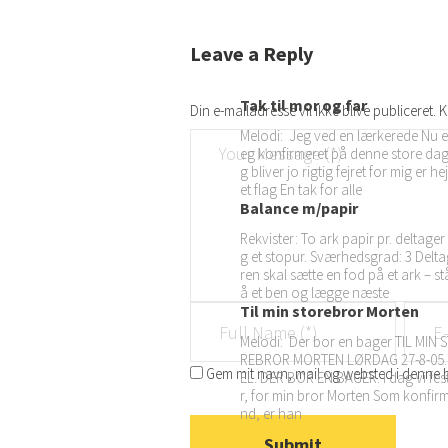
Leave a Reply
Tak til mor og far
Din e-mailadresse vil ikke blive publiceret.
K
Melodi: Jeg ved en lærkerede Nu er
eg konfirmeret på denne store dag
g bliver jo rigtig fejret for mig er hej
et flag En tak for alle
Balance m/papir
Rekvister: To ark papir pr. deltager
g et stopur. Sværhedsgrad: 3 Delt
ren skal sætte en fod på et ark – st
å et ben og lægge næste
Til min storebror Morten
Melodi: Der bor en bager TIL MIN 
REBROR MORTEN LØRDAG 27-8-05.
Gem mit navn, mail og websted i denne 
EL. DER BOR EN BAGER. I dag vi fes
r, for min bror Morten Som konfir
nd, er han