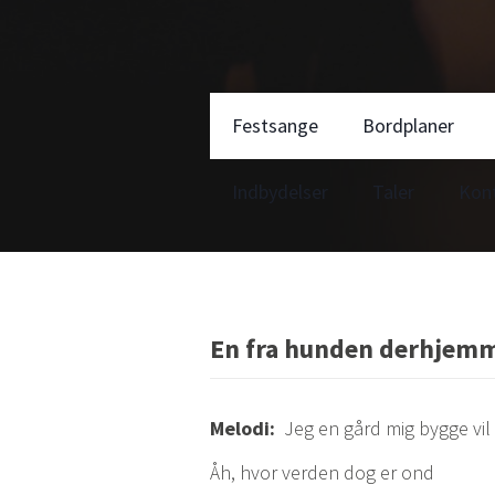
Festsange
Bordplaner
Indbydelser
Taler
Kon
En fra hunden derhjem
Melodi:
Jeg en gård mig bygge vil
Åh, hvor verden dog er ond