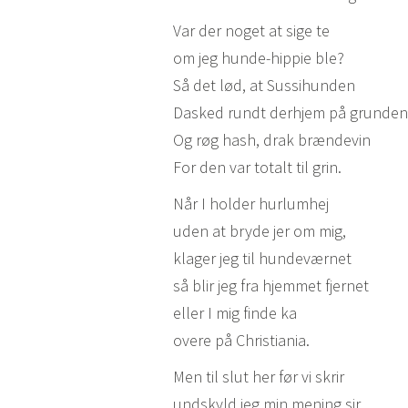
Var der noget at sige te
om jeg hunde-hippie ble?
Så det lød, at Sussihunden
Dasked rundt derhjem på grunden
Og røg hash, drak brændevin
For den var totalt til grin.
Når I holder hurlumhej
uden at bryde jer om mig,
klager jeg til hundeværnet
så blir jeg fra hjemmet fjernet
eller I mig finde ka
overe på Christiania.
Men til slut her før vi skrir
undskyld jeg min mening sir.