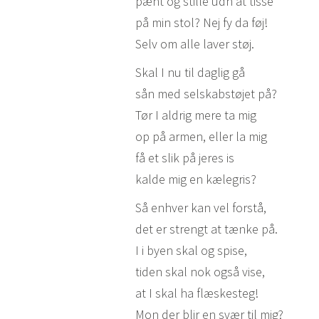
pænt og stille udn at tisse
på min stol? Nej fy da føj!
Selv om alle laver støj.
Skal I nu til daglig gå
sån med selskabstøjet på?
Tør I aldrig mere ta mig
op på armen, eller la mig
få et slik på jeres is
kalde mig en kælegris?
Så enhver kan vel forstå,
det er strengt at tænke på.
I i byen skal og spise,
tiden skal nok også vise,
at I skal ha flæskesteg!
Mon der blir en svær til mig?