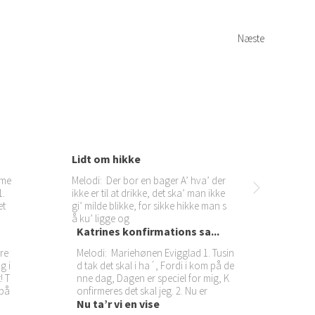
Næste
Lidt om hikke
 me
Melodi: Der bor en bager A’ hva’ der
1.
ikke er til at drikke, det ska’ man ikke
et
gi’ milde blikke, for sikke hikke man s
å ku’ ligge og
Katrines konfirmations sa...
re
Melodi: Mariehønen Evigglad 1. Tusin
g i
d tak det skal i ha´, Fordi i kom på de
! T
nne dag, Dagen er speciel for mig, K
 på
onfirmeres det skal jeg. 2. Nu er
Nu ta’r vi en vise