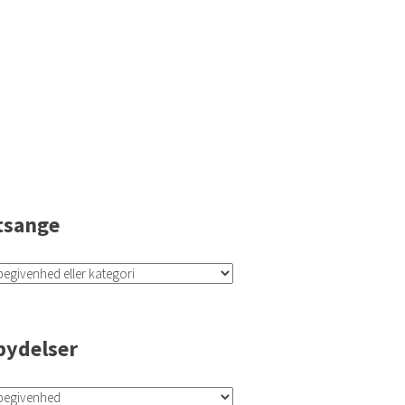
tsange
bydelser