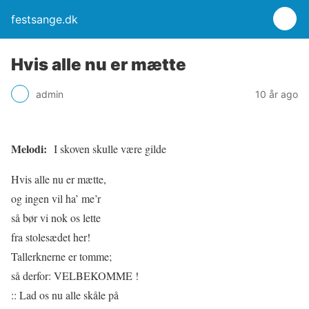
festsange.dk
Hvis alle nu er mætte
admin
10 år ago
Melodi:
I skoven skulle være gilde
Hvis alle nu er mætte,
og ingen vil ha’ me’r
så bør vi nok os lette
fra stolesædet her!
Tallerknerne er tomme;
så derfor: VELBEKOMME !
:: Lad os nu alle skåle på