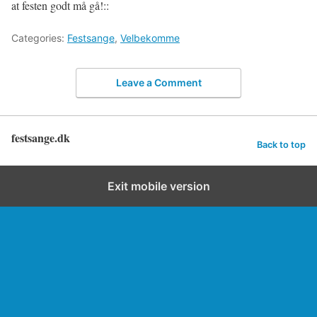
at festen godt må gå!::
Categories:
Festsange
,
Velbekomme
Leave a Comment
festsange.dk
Back to top
Exit mobile version