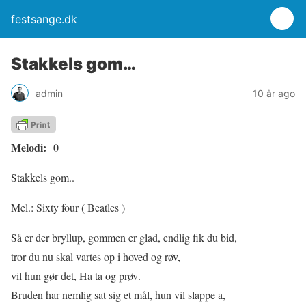
festsange.dk
Stakkels gom…
admin
10 år ago
Melodi:
0
Stakkels gom..
Mel.: Sixty four ( Beatles )
Så er der bryllup, gommen er glad, endlig fik du bid,
tror du nu skal vartes op i hoved og røv,
vil hun gør det, Ha ta og prøv.
Bruden har nemlig sat sig et mål, hun vil slappe a,