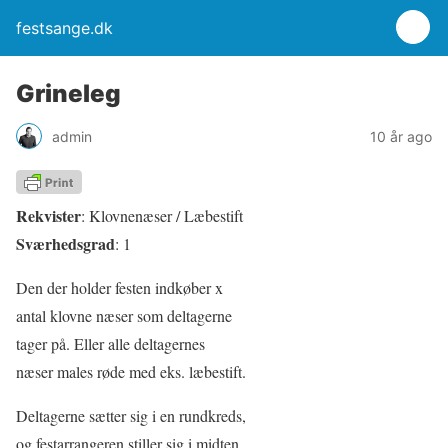
festsange.dk
Grineleg
admin
10 år ago
Rekvister
: Klovnenæser / Læbestift
Sværhedsgrad
: 1
Den der holder festen indkøber x
antal klovne næser som deltagerne
tager på. Eller alle deltagernes
næser males røde med eks. læbestift.
Deltagerne sætter sig i en rundkreds,
og festarrangeren stiller sig i midten.