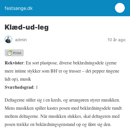
festsange.dk
Klæd-ud-leg
admin
10 år ago
Rekvister
: En sort plastpose, diverse beklædningsdele (gerne
mere intime stykker som BH’er og trusser – det pepper tingene
lidt op), musik
Sværhedsgrad
: 1
Deltagerne stiller sig i en kreds, og arrangøren styrer musikken.
Mens musikken spiller kastes posen med beklædningsdele rundt
mellem deltagerne. Når musikken slukkes, skal deltageren med
posen trække en beklædningsgenstand op og iføre sig den.